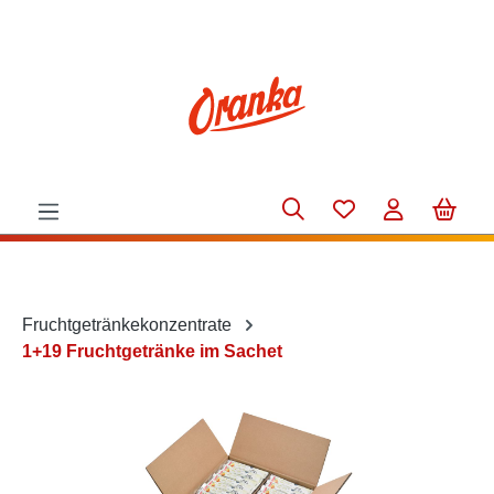
alt springen
Fruchtgetränkekonzentrate
1+19 Fruchtgetränke im Sachet
Bildergalerie überspringen