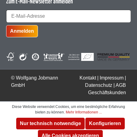
Zum E-Mail-Newsletter anmelden
Anmelden
© Wolfgang Jobmann
Kontakt
|
Impressum
|
GmbH
Datenschutz
|
AGB
Geschäftskunden
Diese Website verwendet Cookies, um eine bestmögliche Erfahrung
bieten zu können.
Mehr Informationen ...
Nur technisch notwendige
Konfigurieren
Alle Cookies akzeptieren