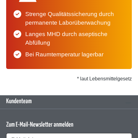
Strenge Qualitätssicherung durch
permanente Laborüberwachung
Langes MHD durch aseptische
Abfüllung
Bei Raumtemperatur lagerbar
* laut Lebensmittelgesetz
Kundenteam
Zum E-Mail-Newsletter anmelden