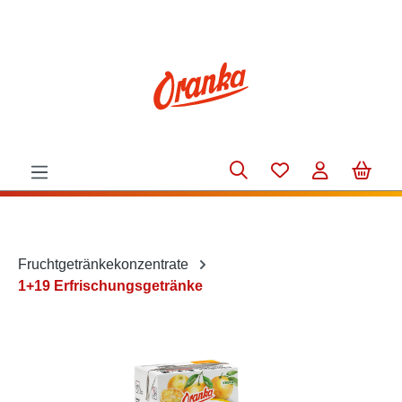
alt springen
Fruchtgetränkekonzentrate
1+19 Erfrischungsgetränke
Bildergalerie überspringen