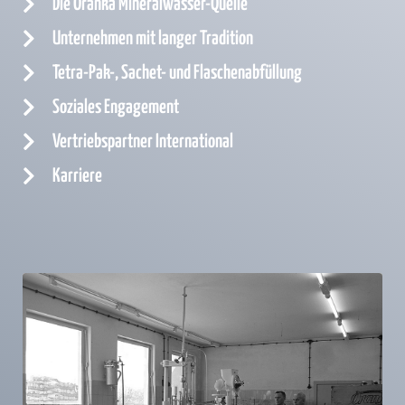
Die Oranka Mineralwasser-Quelle
Unternehmen mit langer Tradition
Tetra-Pak-, Sachet- und Flaschenabfüllung
Soziales Engagement
Vertriebspartner International
Karriere