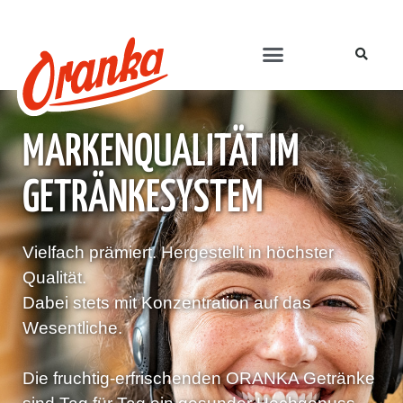
MARKENQUALITÄT IM
GETRÄNKESYSTEM
Vielfach prämiert. Hergestellt in höchster
Qualität.
Dabei stets mit Konzentration auf das
Wesentliche.
Die fruchtig-erfrischenden ORANKA Getränke