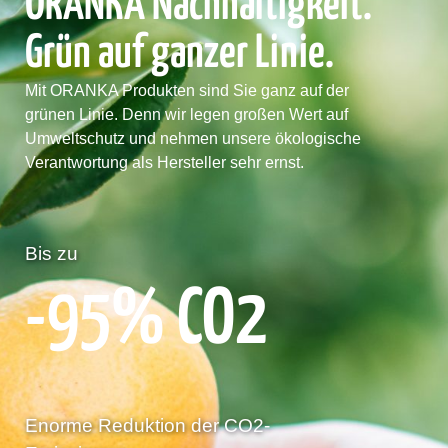
ORANKA Nachhaltigkeit.
Grün auf ganzer Linie.
Mit ORANKA Produkten sind Sie ganz auf der
grünen Linie. Denn wir legen großen Wert auf
Umweltschutz und nehmen unsere ökologische
Verantwortung als Hersteller sehr ernst.
Bis zu
-95% CO2
Enorme Reduktion der CO2-