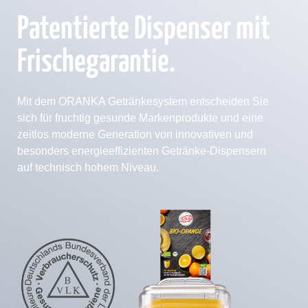
Patentierte Dispenser mit
Frischegarantie.
Mit dem ORANKA Getränkesystem entscheiden Sie
sich für fruchtig gesunde Markenprodukte und eine
zeitlos moderne Generation von innovativen und
besonders energieeffizienten Getränke-Dispensern
auf technisch hohem Niveau.