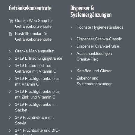
Getränke­konzentrate
Dispenser &
Systemergänzungen
Oranka Web-Shop für
Getränkekonzentrate
Höchste Hygienestandards
Bestellformular für
Dispenser Oranka-Classic
Getränkekonzentrate
Dispenser Oranka-Pulse
Oranka Markenqualität
Ausschanklösungen
1+19 Erfrischungsgetränke
Oranka-Flex
1+19 Eistee und Tee-
Karaffen und Gläser
Getränke mit Vitamin C
Zubehör und
1+19 Fruchtgetränke plus
Systemergänzungen
mit Vitamin C
1+19 Fruchtgetränke plus
mit Zink und Vitamin C
1+19 Fruchtgetränke im
Sachet
1+9 Fruchtnektare mit
Stevia
1+4 Fruchtsäfte und BIO-