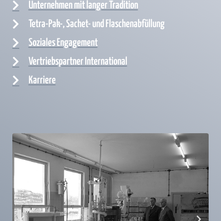
Unternehmen mit langer Tradition
Tetra-Pak-, Sachet- und Flaschenabfüllung
Soziales Engagement
Vertriebspartner International
Karriere