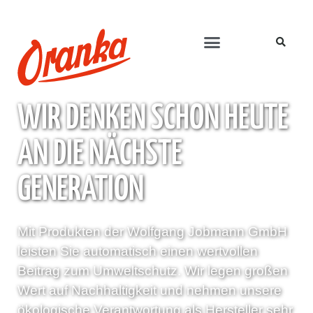
WIR DENKEN SCHON HEUTE
AN DIE NÄCHSTE
GENERATION
Mit Produkten der Wolfgang Jobmann GmbH
leisten Sie automatisch einen wertvollen
Beitrag zum Umweltschutz. Wir legen großen
Wert auf Nachhaltigkeit und nehmen unsere
ökologische Verantwortung als Hersteller sehr