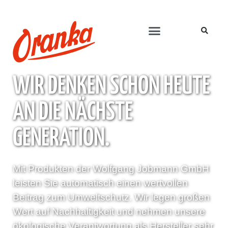
WIR DENKEN SCHON HEUTE
AN DIE NÄCHSTE
GENERATION.
Mit Produkten der Wolfgang Jobmann GmbH
leisten Sie automatisch einen wertvollen
Beitrag zum Umweltschutz. Wir legen großen
Wert auf Nachhaltigkeit und nehmen unsere
ökologische Verantwortung als Hersteller sehr