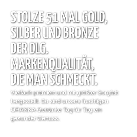
STOLZE 51 MAL GOLD,
SILBER UND BRONZE
DER DLG.
MARKENQUALITÄT,
DIE MAN SCHMECKT.
Vielfach prämiert und mit größter Sorgfalt
hergestellt. So sind unsere fruchtigen
ORANKA Getränke Tag für Tag ein
gesunder Genuss.