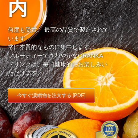
内
何度も受賞。 最高の品質で製造されて
います。
常に本質的なものに集中します。
フルーティーでさわやかなORANKA
ドリンクは、毎日健康的にお楽しみい
ただけます。
今すぐ濃縮物を注文する [PDF]